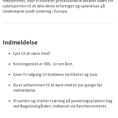
medlemmer, hvor vi inviterer professionelle aktører inden for
cykelsporten til at dele deres erfaringer og oplevelser på
landevejene rundt omkring i Europa.
Indmeldelse
Lyst til at være med?
Kontingentet er 300,- kr om året.
Giver fri adgang til klubbens faciliteter og ture.
Du er velkommen til at køre med et par gange før
indmeldelse.
Vi samles og starter træning på parkeringspladsen bag
ved Bøgelund gården.
Indkørsel
via Ketchercenteret.