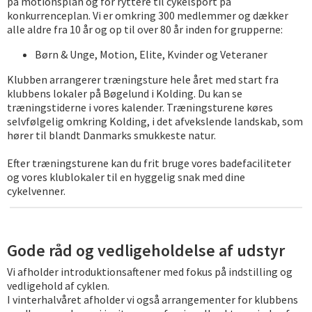
på motionsplan og for ryttere til cykelsport på
konkurrenceplan. Vi er omkring 300 medlemmer og dækker
alle aldre fra 10 år og op til over 80 år inden for grupperne:
Børn & Unge, Motion, Elite, Kvinder og Veteraner
Klubben arrangerer træningsture hele året med start fra
klubbens lokaler på Bøgelund i Kolding. Du kan se
træningstiderne i vores kalender. Træningsturene køres
selvfølgelig omkring Kolding, i det afvekslende landskab, som
hører til blandt Danmarks smukkeste natur.
Efter træningsturene kan du frit bruge vores badefaciliteter
og vores klublokaler til en hyggelig snak med dine
cykelvenner.
Gode råd og vedligeholdelse af udstyr
Vi afholder introduktionsaftener med fokus på indstilling og
vedligehold af cyklen.
I vinterhalvåret afholder vi også arrangementer for klubbens