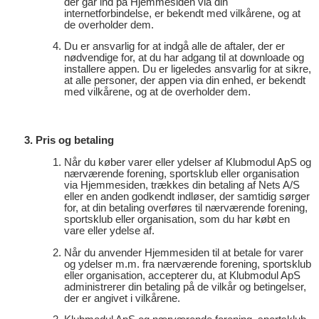
der går ind på Hjemmesiden via din
internetforbindelse, er bekendt med vilkårene, og at
de overholder dem.
Du er ansvarlig for at indgå alle de aftaler, der er
nødvendige for, at du har adgang til at downloade og
installere appen. Du er ligeledes ansvarlig for at sikre,
at alle personer, der appen via din enhed, er bekendt
med vilkårene, og at de overholder dem.
Pris og betaling
Når du køber varer eller ydelser af Klubmodul ApS og
nærværende forening, sportsklub eller organisation
via Hjemmesiden, trækkes din betaling af Nets A/S
eller en anden godkendt indløser, der samtidig sørger
for, at din betaling overføres til nærværende forening,
sportsklub eller organisation, som du har købt en
vare eller ydelse af.
Når du anvender Hjemmesiden til at betale for varer
og ydelser m.m. fra nærværende forening, sportsklub
eller organisation, accepterer du, at Klubmodul ApS
administrerer din betaling på de vilkår og betingelser,
der er angivet i vilkårene.