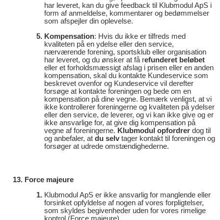
har leveret, kan du give feedback til Klubmodul ApS i
form af anmeldelse, kommentarer og bedømmelser
som afspejler din oplevelse.
Kompensation
: Hvis du ikke er tilfreds med
kvaliteten på en ydelse eller den service,
nærværende forening, sportsklub eller organisation
har leveret, og du ønsker at få r
efunderet beløbet
eller et forholdsmæssigt afslag i prisen eller en anden
kompensation, skal du kontakte Kundeservice som
beskrevet ovenfor og Kundeservice vil derefter
forsøge at kontakte foreningen og bede om en
kompensation på dine vegne. Bemærk venligst, at vi
ikke kontrollerer foreningerne og kvaliteten på ydelser
eller den service, de leverer, og vi kan ikke give og er
ikke ansvarlige for, at give dig kompensation på
vegne af foreningerne.
Klubmodul opfordrer
dog til
og anbefaler, at
du selv
tager kontakt til foreningen og
forsøger at udrede omstændighederne.
Force majeure
Klubmodul ApS er ikke ansvarlig for manglende eller
forsinket opfyldelse af nogen af vores forpligtelser,
som skyldes begivenheder uden for vores rimelige
kontrol (Force majeure).