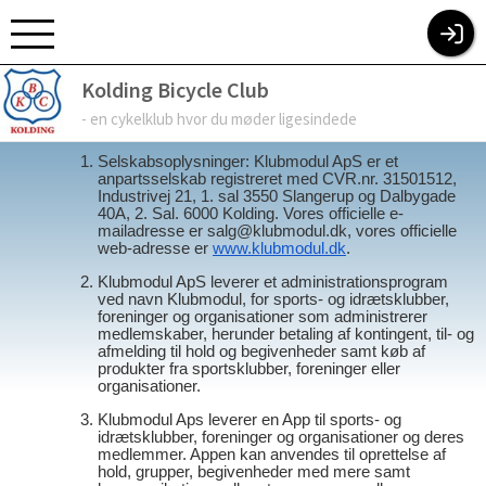
KOLDING BICYCLE CLUB
Kolding Bicycle Club
Om Klubmodul ApS og betingelser for brug
- en cykelklub hvor du møder ligesindede
Introduktion og vores rolle
Selskabsoplysninger: Klubmodul ApS er et
anpartsselskab registreret med CVR.nr. 31501512,
Industrivej 21, 1. sal 3550 Slangerup og Dalbygade
40A, 2. Sal. 6000 Kolding. Vores officielle e-
mailadresse er salg@klubmodul.dk, vores officielle
web-adresse er
www.klubmodul.dk
.
Klubmodul ApS leverer et administrationsprogram
ved navn Klubmodul, for sports- og idrætsklubber,
foreninger og organisationer som administrerer
medlemskaber, herunder betaling af kontingent, til- og
afmelding til hold og begivenheder samt køb af
produkter fra sportsklubber, foreninger eller
organisationer.
Klubmodul Aps leverer en App til sports- og
idrætsklubber, foreninger og organisationer og deres
medlemmer. Appen kan anvendes til oprettelse af
hold, grupper, begivenheder med mere samt