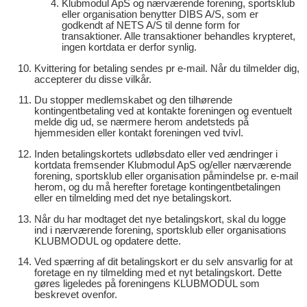
Klubmodul ApS og nærværende forening, sportsklub
eller organisation benytter DIBS A/S, som er
godkendt af NETS A/S til denne form for
transaktioner. Alle transaktioner behandles krypteret,
ingen kortdata er derfor synlig.
Kvittering for betaling sendes pr e-mail. Når du tilmelder dig,
accepterer du disse vilkår.
Du stopper medlemskabet og den tilhørende
kontingentbetaling ved at kontakte foreningen og eventuelt
melde dig ud, se nærmere herom andetsteds på
hjemmesiden eller kontakt foreningen ved tvivl.
Inden betalingskortets udløbsdato eller ved ændringer i
kortdata fremsender Klubmodul ApS og/eller nærværende
forening, sportsklub eller organisation påmindelse pr. e-mail
herom, og du må herefter foretage kontingentbetalingen
eller en tilmelding med det nye betalingskort.
Når du har modtaget det nye betalingskort, skal du logge
ind i nærværende forening, sportsklub eller organisations
KLUBMODUL og opdatere dette.
Ved spærring af dit betalingskort er du selv ansvarlig for at
foretage en ny tilmelding med et nyt betalingskort. Dette
gøres ligeledes på foreningens KLUBMODUL som
beskrevet ovenfor.