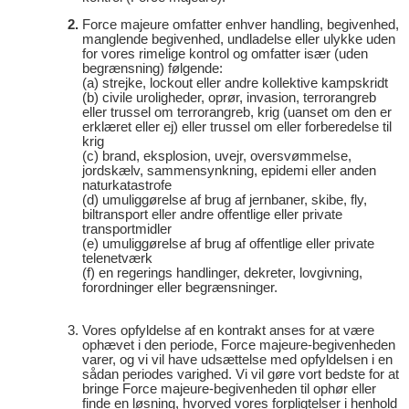
Force majeure omfatter enhver handling, begivenhed,
manglende begivenhed, undladelse eller ulykke uden
for vores rimelige kontrol og omfatter især (uden
begrænsning) følgende:
(a)
strejke, lockout eller andre kollektive kampskridt
(b)
civile uroligheder, oprør, invasion, terrorangreb
eller trussel om terrorangreb, krig (uanset om den er
erklæret eller ej) eller trussel om eller forberedelse til
krig
(c)
brand, eksplosion, uvejr, oversvømmelse,
jordskælv, sammensynkning, epidemi eller anden
naturkatastrofe
(d)
umuliggørelse af brug af jernbaner, skibe, fly,
biltransport eller andre offentlige eller private
transportmidler
(e)
umuliggørelse af brug af offentlige eller private
telenetværk
(f)
en regerings handlinger, dekreter, lovgivning,
forordninger eller begrænsninger.
Vores opfyldelse af en kontrakt anses for at være
ophævet i den periode, Force majeure-begivenheden
varer, og vi vil have udsættelse med opfyldelsen i en
sådan periodes varighed. Vi vil gøre vort bedste for at
bringe Force majeure-begivenheden til ophør eller
finde en løsning, hvorved vores forpligtelser i henhold