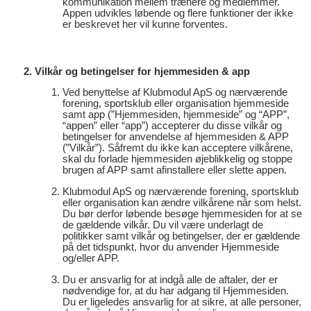
kommunikation mellem trænere og medlemmer.
Appen udvikles løbende og flere funktioner der ikke
er beskrevet her vil kunne forventes.
Vilkår og betingelser for hjemmesiden & app
Ved benyttelse af Klubmodul ApS og nærværende
forening, sportsklub eller organisation hjemmeside
samt app (”Hjemmesiden, hjemmeside” og “APP”,
“appen” eller “app”) accepterer du disse vilkår og
betingelser for anvendelse af hjemmesiden & APP
(”Vilkår”). Såfremt du ikke kan acceptere vilkårene,
skal du forlade hjemmesiden øjeblikkelig og stoppe
brugen af APP samt afinstallere eller slette appen.
Klubmodul ApS og nærværende forening, sportsklub
eller organisation kan ændre vilkårene når som helst.
Du bør derfor løbende besøge hjemmesiden for at se
de gældende vilkår. Du vil være underlagt de
politikker samt vilkår og betingelser, der er gældende
på det tidspunkt, hvor du anvender Hjemmeside
og/eller APP.
Du er ansvarlig for at indgå alle de aftaler, der er
nødvendige for, at du har adgang til Hjemmesiden.
Du er ligeledes ansvarlig for at sikre, at alle personer,