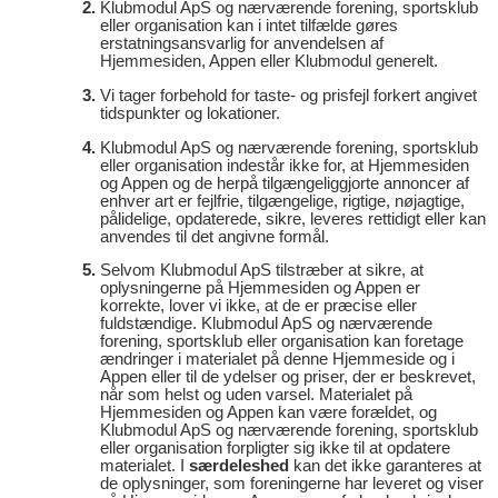
Klubmodul ApS og nærværende forening, sportsklub
eller organisation kan i intet tilfælde gøres
erstatningsansvarlig for anvendelsen af
Hjemmesiden, Appen eller Klubmodul generelt.
Vi tager forbehold for taste- og prisfejl forkert angivet
tidspunkter og lokationer.
Klubmodul ApS og nærværende forening, sportsklub
eller organisation indestår ikke for, at Hjemmesiden
og Appen og de herpå tilgængeliggjorte annoncer af
enhver art er fejlfrie, tilgængelige, rigtige, nøjagtige,
pålidelige, opdaterede, sikre, leveres rettidigt eller kan
anvendes til det angivne formål.
Selvom Klubmodul ApS tilstræber at sikre, at
oplysningerne på Hjemmesiden og Appen er
korrekte, lover vi ikke, at de er præcise eller
fuldstændige. Klubmodul ApS og nærværende
forening, sportsklub eller organisation kan foretage
ændringer i materialet på denne Hjemmeside og i
Appen eller til de ydelser og priser, der er beskrevet,
når som helst og uden varsel. Materialet på
Hjemmesiden og Appen kan være forældet, og
Klubmodul ApS og nærværende forening, sportsklub
eller organisation forpligter sig ikke til at opdatere
materialet. I
særdeleshed
kan det ikke garanteres at
de oplysninger, som foreningerne har leveret og viser