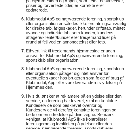
på Hjemmesiden og Appen, som f.eks. beskrivelser,
priser og forventede tider, er korrekte eller
opdaterede.
Klubmodul ApS og nærværende forening, sportsklub
eller organisation er således ikke erstatningsansvarlig
for direkte tab, følgeskader, herunder driftstab, mistet
avance og indirekte tab, som kunden, kundens
aftagere/klienter/kunder eller tredjemand lider på
grund af fejl ved en annoncetekst eller foto.
Ethvert link til tredjemands hjemmeside er uden
ansvar for Klubmodul ApS og nærværende forening,
sportsklub eller organisation.
Klubmodul ApS og nærværende forening, sportsklub
eller organisation påtager sig intet ansvar for
eventuelle skader hos brugeren som følge af brug af
Klubmodul, App eller vore leverandørers ydelser på
Hjemmesiden.
Hvis du ønsker at reklamere på en ydelse eller den
service, en forening har leveret, skal du kontakte
Kundeservice som beskrevet ovenfor og
Kundeservice vil derefter kontakte foreningen og
bede om en udredelse på dine vegne. Bemærk
venligst, at Klubmodul ApS ikke kontrollerer
foreningerne og kvaliteten på ydelser eller den
service, nærværende forening, sportsklub eller