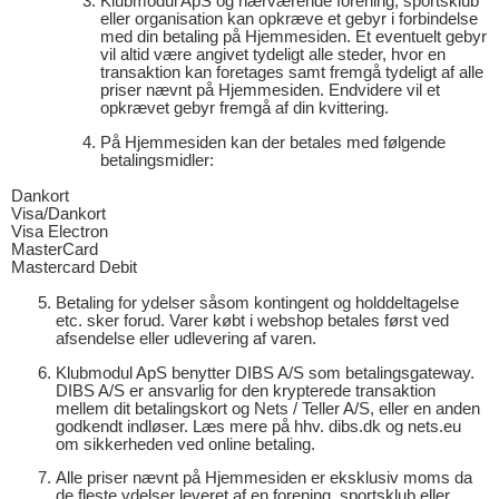
Klubmodul ApS og nærværende forening, sportsklub
eller organisation kan opkræve et gebyr i forbindelse
med din betaling på Hjemmesiden. Et eventuelt gebyr
vil altid være angivet tydeligt alle steder, hvor en
transaktion kan foretages samt fremgå tydeligt af alle
priser nævnt på Hjemmesiden. Endvidere vil et
opkrævet gebyr fremgå af din kvittering.
På Hjemmesiden kan der betales med følgende
betalingsmidler:
Dankort
Visa/Dankort
Visa Electron
MasterCard
Mastercard Debit
Betaling for ydelser såsom kontingent og holddeltagelse
etc. sker forud. Varer købt i webshop betales først ved
afsendelse eller udlevering af varen.
Klubmodul ApS benytter DIBS A/S som betalingsgateway.
DIBS A/S er ansvarlig for den krypterede transaktion
mellem dit betalingskort og Nets / Teller A/S, eller en anden
godkendt indløser. Læs mere på hhv. dibs.dk og nets.eu
om sikkerheden ved online betaling.
Alle priser nævnt på Hjemmesiden er eksklusiv moms da
de fleste ydelser leveret af en forening, sportsklub eller