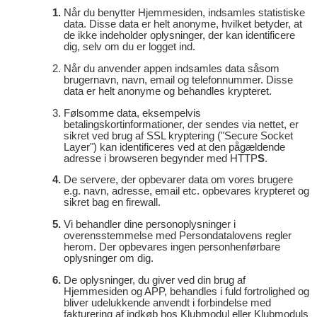
Når du benytter Hjemmesiden, indsamles statistiske
data. Disse data er helt anonyme, hvilket betyder, at
de ikke indeholder oplysninger, der kan identificere
dig, selv om du er logget ind.
Når du anvender appen indsamles data såsom
brugernavn, navn, email og telefonnummer. Disse
data er helt anonyme og behandles krypteret.
Følsomme data, eksempelvis
betalingskortinformationer, der sendes via nettet, er
sikret ved brug af SSL kryptering ("Secure Socket
Layer") kan identificeres ved at den pågældende
adresse i browseren begynder med HTTP
S
.
De servere, der opbevarer data om vores brugere
e.g. navn, adresse, email etc. opbevares krypteret og
sikret bag en firewall.
Vi behandler dine personoplysninger i
overensstemmelse med Persondatalovens regler
herom. Der opbevares ingen personhenførbare
oplysninger om dig.
De oplysninger, du giver ved din brug af
Hjemmesiden og APP, behandles i fuld fortrolighed og
bliver udelukkende anvendt i forbindelse med
fakturering af indkøb hos Klubmodul eller Klubmoduls