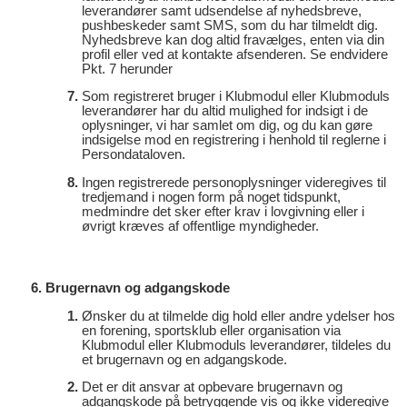
leverandører samt udsendelse af nyhedsbreve,
pushbeskeder samt SMS, som du har tilmeldt dig.
Nyhedsbreve kan dog altid fravælges, enten via din
profil eller ved at kontakte afsenderen. Se endvidere
Pkt. 7 herunder
Som registreret bruger i Klubmodul eller Klubmoduls
leverandører har du altid mulighed for indsigt i de
oplysninger, vi har samlet om dig, og du kan gøre
indsigelse mod en registrering i henhold til reglerne i
Persondataloven.
Ingen registrerede personoplysninger videregives til
tredjemand i nogen form på noget tidspunkt,
medmindre det sker efter krav i lovgivning eller i
øvrigt kræves af offentlige myndigheder.
Brugernavn og adgangskode
Ønsker du at tilmelde dig hold eller andre ydelser hos
en forening, sportsklub eller organisation via
Klubmodul eller Klubmoduls leverandører, tildeles du
et brugernavn og en adgangskode.
Det er dit ansvar at opbevare brugernavn og
adgangskode på betryggende vis og ikke videregive