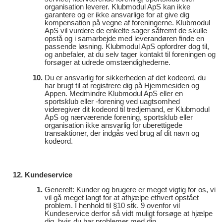
organisation leverer. Klubmodul ApS kan ikke
garantere og er ikke ansvarlige for at give dig
kompensation på vegne af foreningerne. Klubmodul
ApS vil vurdere de enkelte sager såfremt de skulle
opstå og i samarbejde med leverandøren finde en
passende løsning. Klubmodul ApS opfordrer dog til,
og anbefaler, at du selv tager kontakt til foreningen og
forsøger at udrede omstændighederne.
Du er ansvarlig for sikkerheden af det kodeord, du
har brugt til at registrere dig på Hjemmesiden og
Appen. Medmindre Klubmodul ApS eller en
sportsklub eller -forening ved uagtsomhed
videregiver dit kodeord til tredjemand, er Klubmodul
ApS og nærværende forening, sportsklub eller
organisation ikke ansvarlig for uberettigede
transaktioner, der indgås ved brug af dit navn og
kodeord.
Kundeservice
Generelt: Kunder og brugere er meget vigtig for os, vi
vil gå meget langt for at afhjælpe ethvert opstået
problem. I henhold til §10 stk. 9 ovenfor vil
Kundeservice derfor så vidt muligt forsøge at hjælpe
dig, hvis du har problemer med din