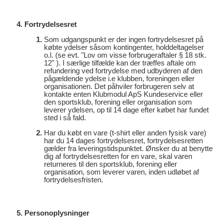
Fortrydelsesret
Som udgangspunkt er der ingen fortrydelsesret på
købte ydelser såsom kontingenter, holddeltagelser
o.l. (se evt. "Lov om visse forbrugeraftaler § 18 stk.
12" ). I særlige tilfælde kan der træffes aftale om
refundering ved fortrydelse med udbyderen af den
pågældende ydelse i.e klubben, foreningen eller
organisationen. Det påhviler forbrugeren selv at
kontakte enten Klubmodul ApS Kundeservice eller
den sportsklub, forening eller organisation som
leverer ydelsen, op til 14 dage efter købet har fundet
sted i så fald.
Har du købt en vare (t-shirt eller anden fysisk vare)
har du 14 dages fortrydelsesret, fortrydelsesretten
gælder fra leveringstidspunktet. Ønsker du at benytte
dig af fortrydelsesretten for en vare, skal varen
returneres til den sportsklub, forening eller
organisation, som leverer varen, inden udløbet af
fortrydelsesfristen.
Personoplysninger