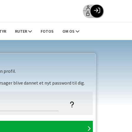
Facebook login
Husk mig
TYR
RUTER
FOTOS
OM OS
Glemt password
Opret profil
Log ind
 profil.
sager blive dannet et nyt password til dig.