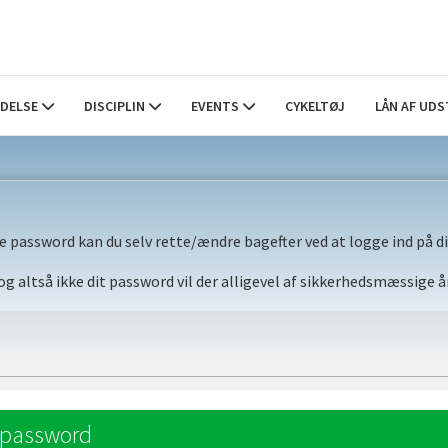
DELSE
DISCIPLIN
EVENTS
CYKELTØJ
LÅN AF UDS
e password kan du selv rette/ændre bagefter ved at logge ind på din
 altså ikke dit password vil der alligevel af sikkerhedsmæssige år
 password