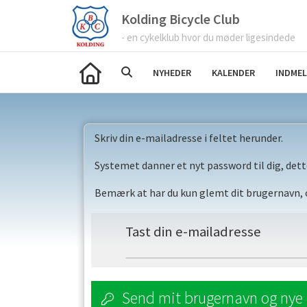
Kolding Bicycle Club
- en cykelklub hvor du møder ligesindede
NYHEDER
KALENDER
INDMEL
Skriv din e-mailadresse i feltet herunder.
Systemet danner et nyt password til dig, dett
Bemærk at har du kun glemt dit brugernavn, og
Tast din e-mailadresse
Send mit brugernavn og nye