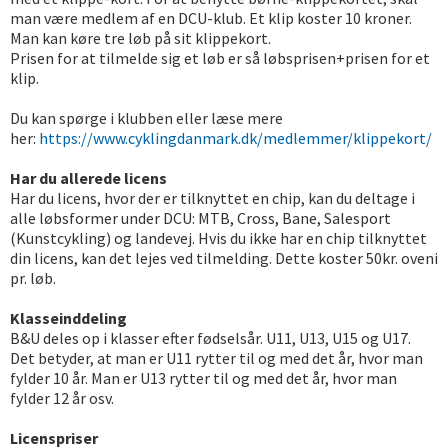
man være medlem af en DCU-klub. Et klip koster 10 kroner.
Man kan køre tre løb på sit klippekort.
Prisen for at tilmelde sig et løb er så løbsprisen+prisen for et
klip.
Du kan spørge i klubben eller læse mere
her:
https://www.cyklingdanmark.dk/medlemmer/klippekort/
Har du allerede licens
Har du licens, hvor der er tilknyttet en chip, kan du deltage i
alle løbsformer under DCU: MTB, Cross, Bane, Salesport
(Kunstcykling) og landevej. Hvis du ikke har en chip tilknyttet
din licens, kan det lejes ved tilmelding. Dette koster 50kr. oveni
pr. løb.
Klasseinddeling
B&U deles op i klasser efter fødselsår. U11, U13, U15 og U17.
Det betyder, at man er U11 rytter til og med det år, hvor man
fylder 10 år. Man er U13 rytter til og med det år, hvor man
fylder 12 år osv.
Licenspriser