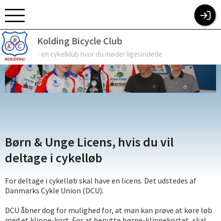
KOLDING BICYCLE CLUB
Kolding Bicycle Club
- en cykelklub hvor du møder ligesindede
Børn & Unge Licens, hvis du vil
deltage i cykelløb
For deltage i cykelløb skal have en licens. Det udstedes af
Danmarks Cykle Union (DCU).
DCU åbner dog for mulighed for, at man kan prøve at køre løb
med et klippe-kort. For at benytte børne-klippekortet, skal