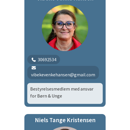
30692534
vibekevenkehansen@gmail.com
Bestyrelsesmedlem med ansvar
for Børn & Unge
Niels Tange Kristensen