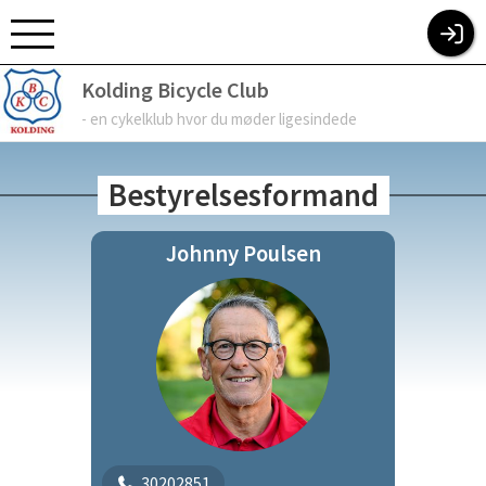
KOLDING BICYCLE CLUB
Kolding Bicycle Club
- en cykelklub hvor du møder ligesindede
Bestyrelsesformand
Johnny Poulsen
30202851