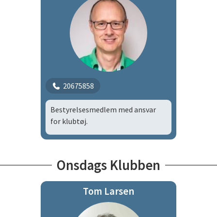
20675858
Bestyrelsesmedlem med ansvar
for klubtøj.
Onsdags Klubben
Tom Larsen